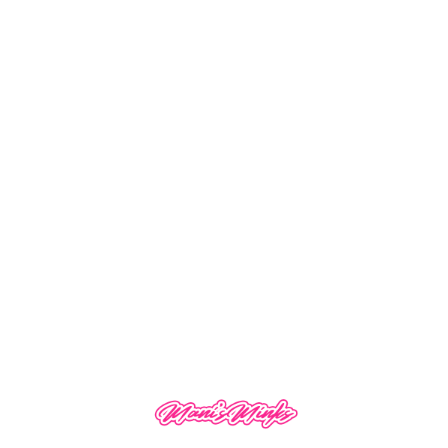
13×6 Curly
13×6 Deep Wave
$
170.00
–
$
230.00
$
170.00
–
$
230.00