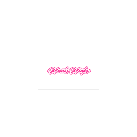
13×4 Deep Wave
0.00
$
130.00
–
$
190.00