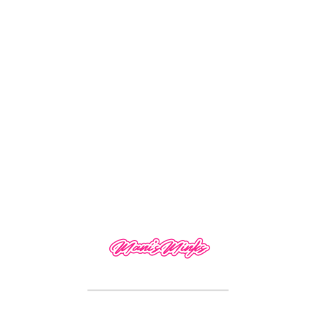
13×6 Curly
13×6 Deep Wave
$
170.00
–
$
230.00
$
170.00
–
$
230.00